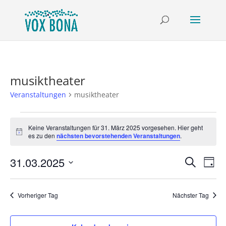
musiktheater
Veranstaltungen
musiktheater
Veranstaltungen
für
Keine Veranstaltungen für 31. März 2025 vorgesehen. Hier geht
Hinweis
es zu den
nächsten bevorstehenden Veranstaltungen
.
31.
März
Verans
Ver
31.03.2025
Suche
Tag
2025
Ans
Suche
Datum
Nav
und
wählen.
Vorheriger Tag
Nächster Tag
Ansich
Naviga