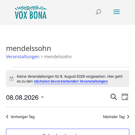
mendelssohn
Veranstaltungen
mendelssohn
Veranstaltungen
für
Keine Veranstaltungen für 8. August 2026 vorgesehen. Hier geht
Hinweis
es zu den
nächsten bevorstehenden Veranstaltungen
.
8.
August
Verans
Ver
08.08.2026
Suche
Tag
2026
Ans
Suche
Datum
Nav
und
wählen.
Vorheriger Tag
Nächster Tag
Ansich
Naviga