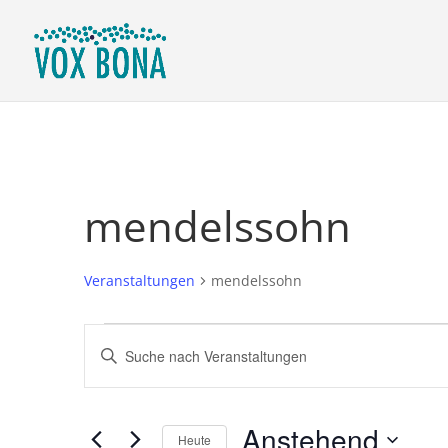
mendelssohn
Veranstaltungen
mendelssohn
Veranstaltungen
Veranstaltungen
Bitte
Suche
Schlüsselwort
und
eingeben.
Ansichten,
Suche
Anstehend
Navigation
nach
Heute