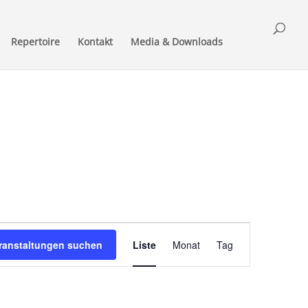
Repertoire
Kontakt
Media & Downloads
Veranstaltung
Ansichten-
ranstaltungen suchen
Liste
Monat
Tag
Navigation