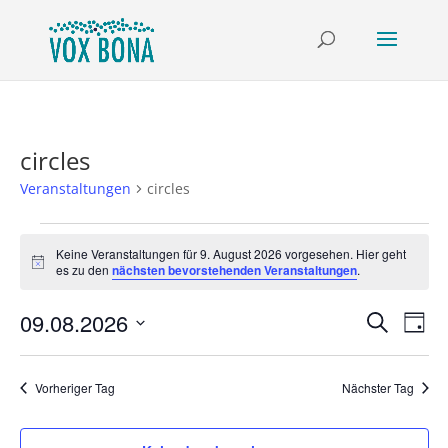
circles
Veranstaltungen
circles
Veranstaltungen
für
Keine Veranstaltungen für 9. August 2026 vorgesehen. Hier geht
Hinweis
es zu den
nächsten bevorstehenden Veranstaltungen
.
9.
August
Verans
Ver
09.08.2026
Suche
Tag
2026
Ans
Suche
Datum
Nav
und
wählen.
Vorheriger Tag
Nächster Tag
Ansich
Naviga