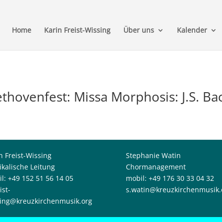
Home
Karin Freist-Wissing
Über uns
Kalender
hovenfest: Missa Morphosis: J.S. Ba
n Freist-Wissing
Stephanie Watin
kalische Leitung
Chormanagement
l: +49 152 51 56 14 05
mobil: +49 176 30 33 04 32
ist-
s.watin@kreuzkirchenmusik.
ing@kreuzkirchenmusik.org