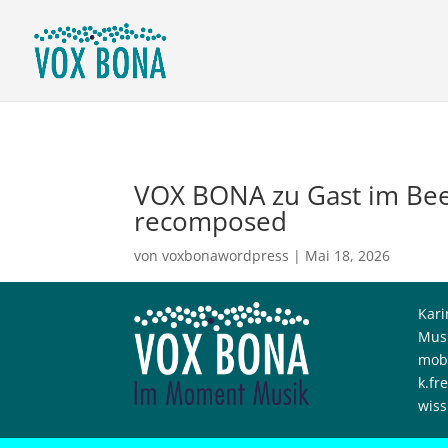
VOX BONA zu Gast im Beet
recomposed
von
voxbonawordpress
|
Mai 18, 2026
Kari
Musi
mobi
k.fre
wiss