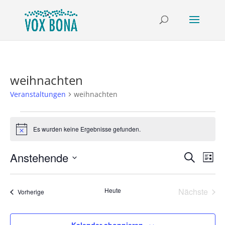
weihnachten
Veranstaltungen
weihnachten
Veranstaltungen
Es wurden keine Ergebnisse gefunden.
Hinweis
Verans
Ver
Anstehende
Suche
Liste
Ans
Suche
Datum
Nav
und
wählen.
Heute
Nächste
Ansich
Veranstaltungen
Vorherige
Veransta
Naviga