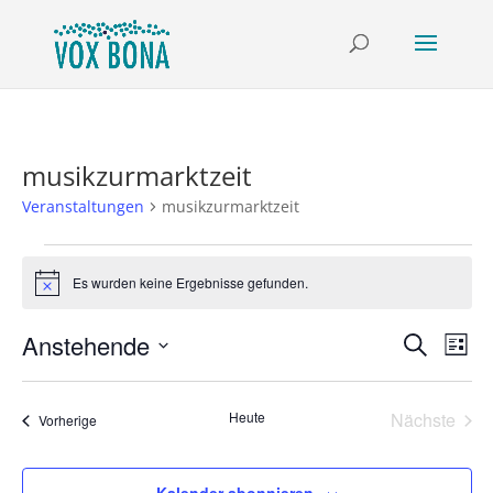
musikzurmarktzeit
Veranstaltungen
musikzurmarktzeit
Veranstaltungen
Es wurden keine Ergebnisse gefunden.
Hinweis
Verans
Ver
Anstehende
Suche
Liste
Ans
Suche
Datum
Nav
und
wählen.
Heute
Nächste
Ansich
Veranstaltungen
Vorherige
Veransta
Naviga