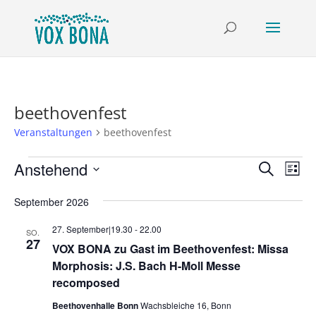
beethovenfest
Veranstaltungen
beethovenfest
Veranstaltungen
Verans
Ver
Anstehend
Suche
Liste
Ans
Suche
Datum
Nav
und
September 2026
wählen.
Ansich
27. September|19.30
-
22.00
SO.
Naviga
27
VOX BONA zu Gast im Beethovenfest: Missa
Morphosis: J.S. Bach H-Moll Messe
recomposed
Beethovenhalle Bonn
Wachsbleiche 16, Bonn