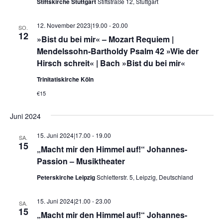
Stiftskirche Stuttgart
Stiftstraße 12, Stuttgart
12. November 2023|19.00
-
20.00
SO.
12
»Bist du bei mir« – Mozart Requiem |
Mendelssohn-Bartholdy Psalm 42 »Wie der
Hirsch schreit« | Bach »Bist du bei mir«
Trinitatiskirche Köln
€15
Juni 2024
15. Juni 2024|17.00
-
19.00
SA.
15
„Macht mir den Himmel auf!“ Johannes-
Passion – Musiktheater
Peterskirche Leipzig
Schletterstr. 5, Leipzig, Deutschland
15. Juni 2024|21.00
-
23.00
SA.
15
„Macht mir den Himmel auf!“ Johannes-