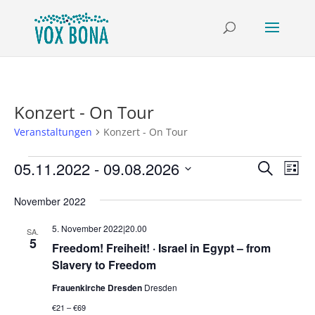
Konzert - On Tour
Veranstaltungen
Konzert - On Tour
Veranstaltungen
Verans
Ver
05.11.2022
 - 
09.08.2026
Suche
Liste
Ans
Suche
Datum
Nav
und
November 2022
wählen.
Ansich
5. November 2022|20.00
SA.
Naviga
5
Freedom! Freiheit! · Israel in Egypt – from
Slavery to Freedom
Frauenkirche Dresden
Dresden
€21 – €69