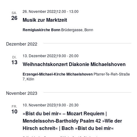
26. November 2022|12.00
-
13.00
SA.
26
Musik zur Marktzeit
Remigiuskirche Bonn
Brüdergasse, Bonn
Dezember 2022
13. Dezember 2022|19.00
-
20.00
DI.
13
Weihnachtskonzert Diakonie Michaelshoven
Erzengel-Michael-Kirche Michaelshoven
Pfarrer-Te-Reh-Straße
7, Köln
November 2023
10. November 2023|19.00
-
20.30
FR.
10
»Bist du bei mir« – Mozart Requiem |
Mendelssohn-Bartholdy Psalm 42 »Wie der
Hirsch schreit« | Bach »Bist du bei mir«