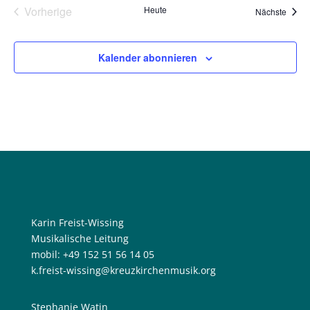
Vorherige
Heute
Veran
Nächste
Veranstaltungen
Kalender abonnieren
Karin Freist-Wissing
Musikalische Leitung
mobil: +49 152 51 56 14 05
k.freist-wissing@kreuzkirchenmusik.org
Stephanie Watin