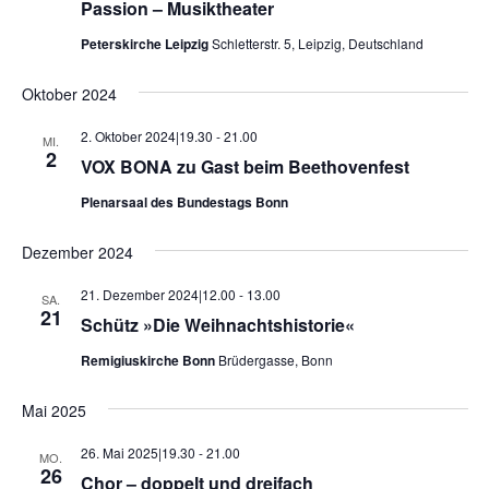
Passion – Musiktheater
Peterskirche Leipzig
Schletterstr. 5, Leipzig, Deutschland
Oktober 2024
2. Oktober 2024|19.30
-
21.00
MI.
2
VOX BONA zu Gast beim Beethovenfest
Plenarsaal des Bundestags Bonn
Dezember 2024
21. Dezember 2024|12.00
-
13.00
SA.
21
Schütz »Die Weihnachtshistorie«
Remigiuskirche Bonn
Brüdergasse, Bonn
Mai 2025
26. Mai 2025|19.30
-
21.00
MO.
26
Chor – doppelt und dreifach